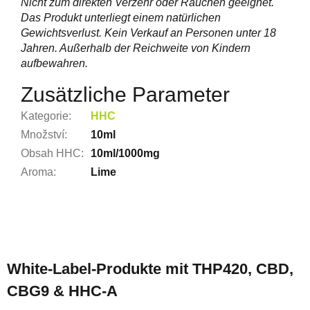
Nicht zum direkten Verzehr oder Rauchen geeignet.
Das Produkt unterliegt einem natürlichen
Gewichtsverlust. Kein Verkauf an Personen unter 18
Jahren. Außerhalb der Reichweite von Kindern
aufbewahren.
Zusätzliche Parameter
Kategorie
:
HHC
Množství
:
10ml
Obsah HHC
:
10ml/1000mg
Aroma
:
Lime
F
u
White-Label-Produkte mit THP420, CBD,
ß
CBG9 & HHC-A
z