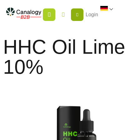
Zum
WARENKORB
Inhalt
Login
springen
HHC Oil Lime
10%