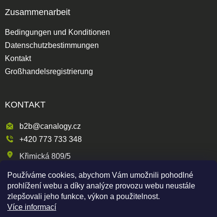
Zusammenarbeit
Bedingungen und Konditionen
Datenschutzbestimmungen
Kontakt
Großhandelsregistrierung
KONTAKT
b2b@canalogy.cz
+420 773 733 348
Křimická 809/5
318 00 Plzeň 3-Skvrňany
Používáme cookies, abychom Vám umožnili pohodlné
Česká republika
prohlížení webu a díky analýze provozu webu neustále
zlepšovali jeho funkce, výkon a použitelnost.
Více informací