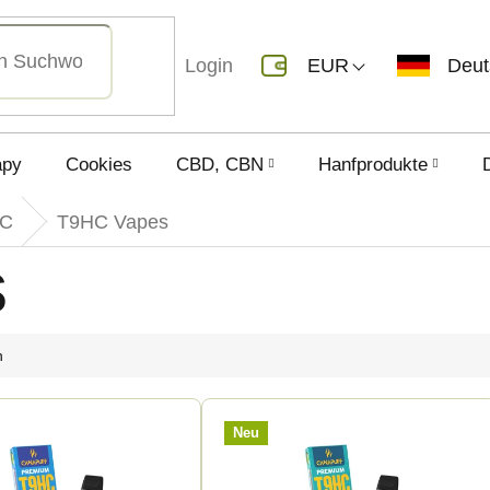
Login
EUR
Deu
apy
Cookies
CBD, CBN
Hanfprodukte
HC
T9HC Vapes
s
h
Neu