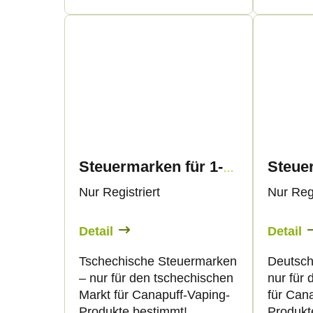
e
d
r
u
u
k
n
t
g
e
Steuermarken für 1-ml-Vape-Produkte – nur für CZ-Kunden
Nur Registriert
Nur Regi
Detail
Detail
Tschechische Steuermarken
Deutsch
– nur für den tschechischen
nur für
Markt für Canapuff-Vaping-
für Can
Produkte bestimmt!
Produkt