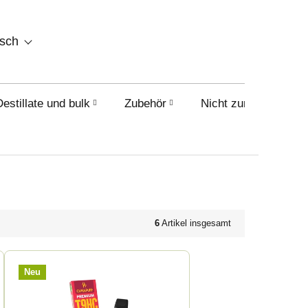
WARENKORB
tsch
Destillate und bulk
Zubehör
Nicht zum Verkauf i
6
Artikel insgesamt
Neu