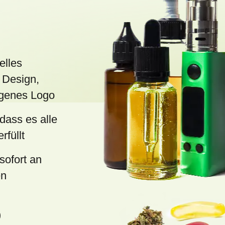
e
d
e
r
L
elles
i
 Design,
s
eigenes Logo
t
 dass es alle
e
rfüllt
sofort an
en
)