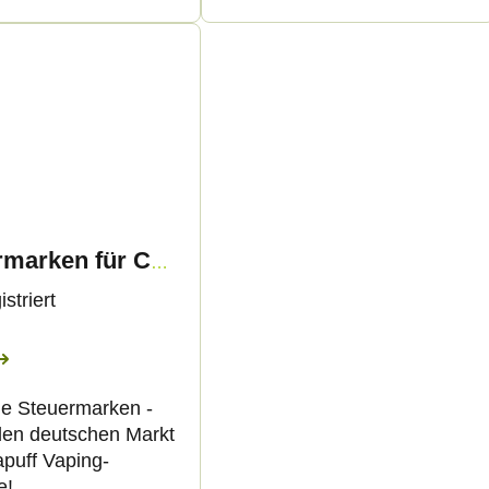
Steuermarken für Canapuff-Produkte 1ml - Nur für den deutschen Markt
striert
e Steuermarken -
 den deutschen Markt
apuff Vaping-
e!