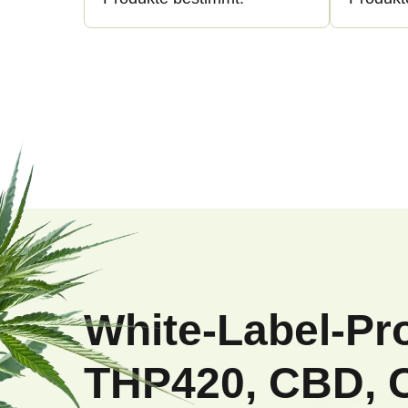
F
u
ß
White-Label-Pr
z
THP420, CBD, 
e