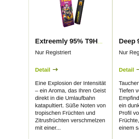
d
s
u
t
k
e
Extreemly 95% T9HC – Vape – 1ml - Canapuff
t
d
Nur Registriert
Nur Regi
s
e
Detail
Detail
o
r
Eine Explosion der Intensität
Tauchen 
– ein Aroma, das Ihren Geist
Tiefen 
r
P
direkt in die Umlaufbahn
Empfind
katapultiert. Süße Noten von
ein dunk
t
r
tropischen Früchten und
Profil vo
Zitrusfrüchten verschmelzen
Früchte
i
o
mit einer...
einem sa