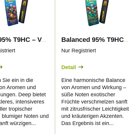
Deep 95% T9HC – Vape – 1ml - Canapuff
Balanced 95% T9HC – Vape – 1ml - Canapuff
striert
Nur Registriert
Detail
Sie ein in die
Eine harmonische Balance
von Aromen und
von Aromen und Wirkung –
ungen. Deep bietet
süße Noten exotischer
leres, intensiveres
Früchte verschmelzen sanft
ller tropischer
mit zitrusfrischer Leichtigkeit
, blumiger Noten und
und kräuterigen Akzenten.
nft würzigen...
Das Ergebnis ist ein...