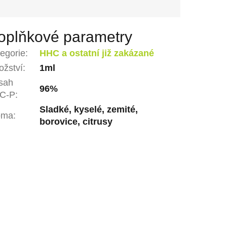
oplňkové parametry
egorie
:
HHC a ostatní již zakázané
žství
:
1ml
sah
96%
C-P
:
Sladké, kyselé, zemité,
oma
:
borovice, citrusy