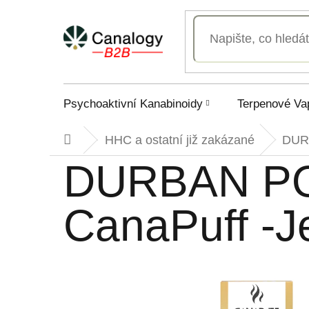
Přejít
na
obsah
Psychoaktivní Kanabinoidy
Terpenové Va
HHC a ostatní již zakázané
DURB
Domů
DURBAN PO
CanaPuff -J