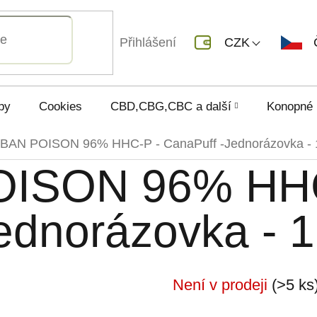
Přihlášení
CZK
py
Cookies
CBD,CBG,CBC a další
Konopné 
AN POISON 96% HHC-P - CanaPuff -Jednorázovka - 
ISON 96% HHC
ednorázovka - 
Není v prodeji
(>5 ks