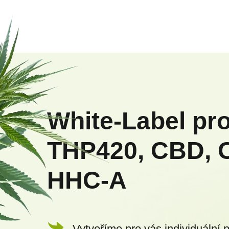
Z
á
p
White-Label pr
a
THP420, CBD, 
t
HHC-A
í
Vytvoříme pro vás individuální 