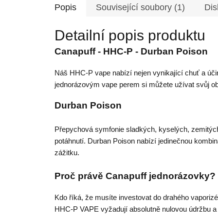
Popis
Související soubory (1)
Dis
Detailní popis produktu
Canapuff - HHC-P - Durban Poison
Náš HHC-P vape nabízí nejen vynikající chuť a účin
jednorázovým vape perem si můžete užívat svůj obl
Durban Poison
Přepychová symfonie sladkých, kyselých, zemitých,
potáhnutí. Durban Poison nabízí jedinečnou kombina
zážitku.
Proč právě Canapuff jednorázovky?
Kdo říká, že musíte investovat do drahého vaporizé
HHC-P VAPE vyžadují absolutně nulovou údržbu a j