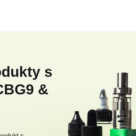
odukty s
CBG9 &
produkt s