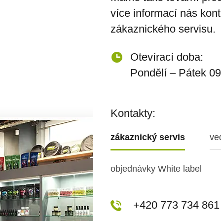
více informací nás kon
zákaznického servisu.
Otevírací doba:
Pondělí – Pátek 09
Kontakty:
zákaznický servis
ve
objednávky White label
+420 773 717 942
+420 773 734 861