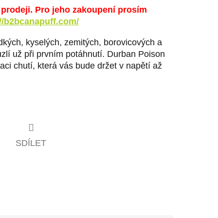
v prodeji. Pro jeho zakoupení prosím
://b2bcanapuff.com/
kých, kyselých, zemitých, borovicových a
zlí už při prvním potáhnutí. Durban Poison
ci chutí, která vás bude držet v napětí až
SDÍLET