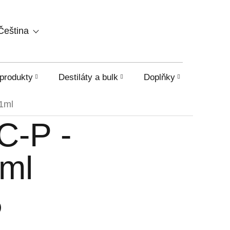
NÁKUPNÍ
Čeština
KOŠÍK
produkty
Destiláty a bulk
Doplňky
HHC a o
1ml
-P -
1ml
)