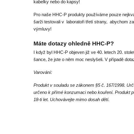
kabelky nebo do kapsy!
Pro naše HHC-P produkty používáme pouze nejkvali
šarži testovali v laboratoři třetí strany, abychom za
výmluvy!
Máte dotazy ohledně HHC-P?
I když byl HHC-P objeven již ve 40. letech 20. stole
šance, že jste o něm moc neslyšeli. V případě dot
Varování:
Produkt v souladu se zákonem §5 č. 167/1998. Ur
určeno k přímé konzumaci nebo kouření. Produkt p
18-ti let. Uchovávejte mimo dosah dětí.