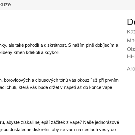
kuze
D
Kat
Mno
ky, ale také pohodlí a diskrétnost. S naším plně dobíjecím a
Ob
íbený kmen kdekoli a kdykoli.
HH
Ar
 borovicových a citrusových tónů vás okouzlí už při prvním
ci chutí, která vás bude držet v napětí až do konce vape
ru, abyste získali nejlepší zážitek z vape? Naše jednorázové
sou dostatečně diskrétní, aby se vám na cestách vešly do