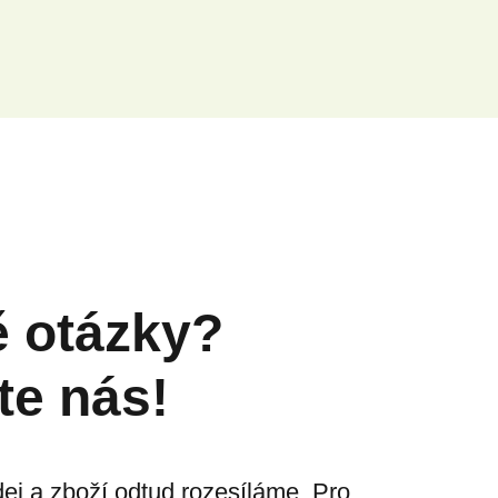
ě otázky?
te nás!
ej a zboží odtud rozesíláme. Pro