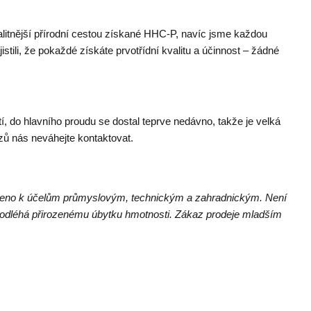
tnější přírodní cestou získané HHC-P, navíc jsme každou
jistili, že pokaždé získáte prvotřídní kvalitu a účinnost – žádné
tí, do hlavního proudu se dostal teprve nedávno, takže je velká
azů nás neváhejte kontaktovat.
čeno k účelům průmyslovým, technickým a zahradnickým. Není
odléhá přirozenému úbytku hmotnosti. Zákaz prodeje mladším