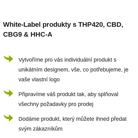
Z
á
White-Label produkty s THP420, CBD,
p
CBG9 & HHC-A
a
t
í
Vytvoříme pro vás individuální produkt s
unikátním designem, vše, co potřebujeme, je
vaše vlastní logo
Připravíme váš produkt tak, aby splňoval
všechny požadavky pro prodej
Dodáme produkt, který můžete ihned předat
svým zákazníkům