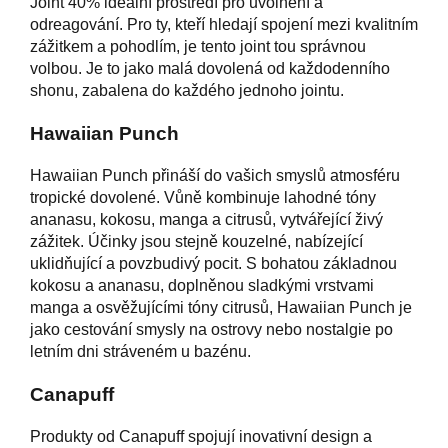
Joint 40% ideální prostředí pro uvolnění a
odreagování. Pro ty, kteří hledají spojení mezi kvalitním
zážitkem a pohodlím, je tento joint tou správnou
volbou. Je to jako malá dovolená od každodenního
shonu, zabalena do každého jednoho jointu.
Hawaiian Punch
Hawaiian Punch přináší do vašich smyslů atmosféru
tropické dovolené. Vůně kombinuje lahodné tóny
ananasu, kokosu, manga a citrusů, vytvářející živý
zážitek. Účinky jsou stejně kouzelné, nabízející
uklidňující a povzbudivý pocit. S bohatou základnou
kokosu a ananasu, doplněnou sladkými vrstvami
manga a osvěžujícími tóny citrusů, Hawaiian Punch je
jako cestování smysly na ostrovy nebo nostalgie po
letním dni stráveném u bazénu.
Canapuff
Produkty od Canapuff spojují inovativní design a