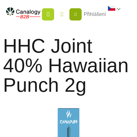
Přejít
NÁKUPNÍ
na
Přihlášení
KOŠÍK
obsah
HHC Joint
40% Hawaiian
Punch 2g