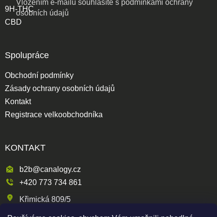
Vložením e-mailu souhlasíte s
podmínkami ochrany
9H-THC
osobních údajů
CBD
Spolupráce
Obchodní podmínky
Zásady ochrany osobních údajů
Kontakt
Registrace velkoobchodníka
KONTAKT
b2b@canalogy.cz
+420 773 734 861
Křimická 809/5
318 00 Plzeň 3-Skvrňany