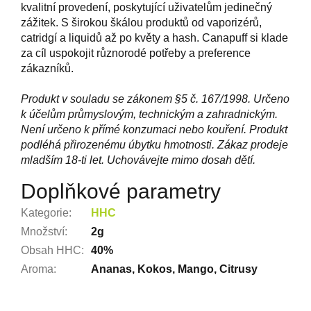
kvalitní provedení, poskytující uživatelům jedinečný
zážitek. S širokou škálou produktů od vaporizérů,
catridgí a liquidů až po květy a hash. Canapuff si klade
za cíl uspokojit různorodé potřeby a preference
zákazníků.
Produkt v souladu se zákonem §5 č. 167/1998. Určeno
k účelům průmyslovým, technickým a zahradnickým.
Není určeno k přímé konzumaci nebo kouření. Produkt
podléhá přirozenému úbytku hmotnosti. Zákaz prodeje
mladším 18-ti let. Uchovávejte mimo dosah dětí.
Doplňkové parametry
Kategorie
:
HHC
Množství
:
2g
Obsah HHC
:
40%
Aroma
:
Ananas, Kokos, Mango, Citrusy