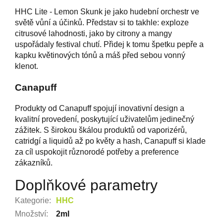
HHC Lite - Lemon Skunk je jako hudební orchestr ve
světě vůní a účinků. Představ si to takhle: exploze
citrusové lahodnosti, jako by citrony a mangy
uspořádaly festival chutí. Přidej k tomu špetku pepře a
kapku květinových tónů a máš před sebou vonný
klenot.
Canapuff
Produkty od Canapuff spojují inovativní design a
kvalitní provedení, poskytující uživatelům jedinečný
zážitek. S širokou škálou produktů od vaporizérů,
catridgí a liquidů až po květy a hash, Canapuff si klade
za cíl uspokojit různorodé potřeby a preference
zákazníků.
Doplňkové parametry
Kategorie
:
HHC
Množství
:
2ml