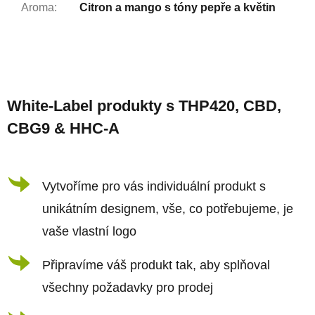
Aroma
:
Citron a mango s tóny pepře a květin
Z
á
White-Label produkty s THP420, CBD,
p
CBG9 & HHC-A
a
t
í
Vytvoříme pro vás individuální produkt s
unikátním designem, vše, co potřebujeme, je
vaše vlastní logo
Připravíme váš produkt tak, aby splňoval
všechny požadavky pro prodej