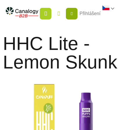
Přejít
NÁKUPNÍ
na
Přihlášení
KOŠÍK
obsah
HHC Lite -
Lemon Skunk