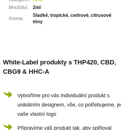
Množství
:
2ml
Sladké, tropické, cedrové, citrusové
Aroma
:
tóny
Z
á
White-Label produkty s THP420, CBD,
p
CBG9 & HHC-A
a
t
í
Vytvoříme pro vás individuální produkt s
unikátním designem, vše, co potřebujeme, je
vaše vlastní logo
Připravíme váš produkt tak, aby splňoval