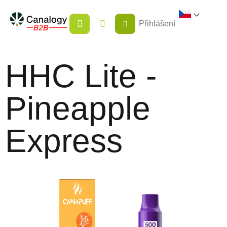
Přejít
NÁKUPNÍ
na
Přihlášení
KOŠÍK
obsah
HHC Lite -
Pineapple
Express