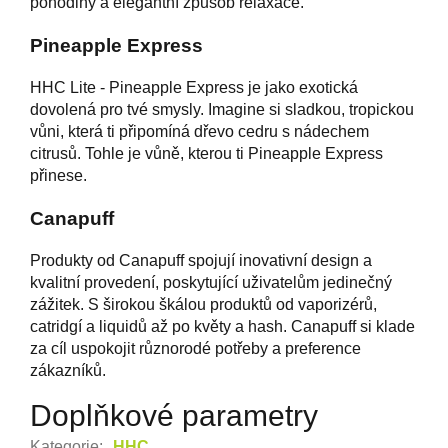
pohodlný a elegantní způsob relaxace.
Pineapple Express
HHC Lite - Pineapple Express je jako exotická
dovolená pro tvé smysly. Imagine si sladkou, tropickou
vůni, která ti připomíná dřevo cedru s nádechem
citrusů. Tohle je vůně, kterou ti Pineapple Express
přinese.
Canapuff
Produkty od Canapuff spojují inovativní design a
kvalitní provedení, poskytující uživatelům jedinečný
zážitek. S širokou škálou produktů od vaporizérů,
catridgí a liquidů až po květy a hash. Canapuff si klade
za cíl uspokojit různorodé potřeby a preference
zákazníků.
Doplňkové parametry
Kategorie
:
HHC