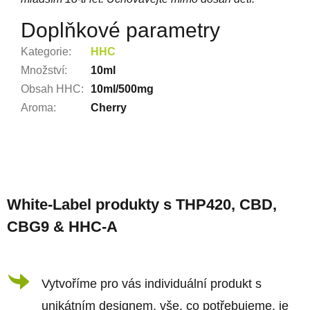
Doplňkové parametry
Kategorie
:
HHC
Množství
:
10ml
Obsah HHC
:
10ml/500mg
Aroma
:
Cherry
Z
á
White-Label produkty s THP420, CBD,
p
CBG9 & HHC-A
a
t
í
Vytvoříme pro vás individuální produkt s
unikátním designem, vše, co potřebujeme, je