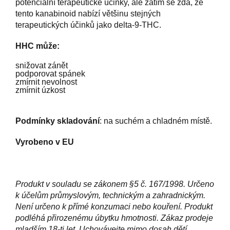
potenciální terapeutické účinky, ale zatím se zdá, že
tento kanabinoid nabízí většinu stejných
terapeutických účinků jako delta-9-THC.
HHC může:
snižovat zánět
podporovat spánek
zmírnit nevolnost
zmírnit úzkost
Podmínky skladování
: na suchém a chladném místě.
Vyrobeno v
EU
Produkt v souladu se zákonem §5 č. 167/1998. Určeno
k účelům průmyslovým, technickým a zahradnickým.
Není určeno k přímé konzumaci nebo kouření. Produkt
podléhá přirozenému úbytku hmotnosti. Zákaz prodeje
mladším 18-ti let. Uchovávejte mimo dosah dětí.