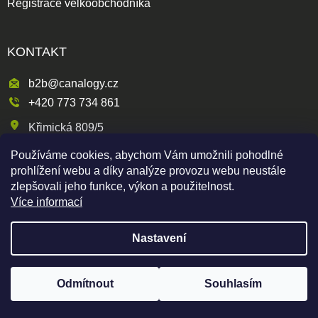
Registrace velkoobchodníka
KONTAKT
b2b@canalogy.cz
+420 773 734 861
Křimická 809/5
318 00 Plzeň 3-Skvrňany
Používáme cookies, abychom Vám umožnili pohodlné
Česká republika
prohlížení webu a díky analýze provozu webu neustále
zlepšovali jeho funkce, výkon a použitelnost.
Více informací
Shoptet
|
mime digital
Nastavení
Copyright 2026
Canapuff Wholesale
. Všechna práva
vyhrazena.
Odmítnout
Souhlasím
Pro zobrazení produktů je nutné být zaregistrovaný
Registrovat zde