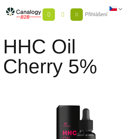
Přejít
NÁKUPNÍ
na
Přihlášení
KOŠÍK
obsah
HHC Oil
Cherry 5%