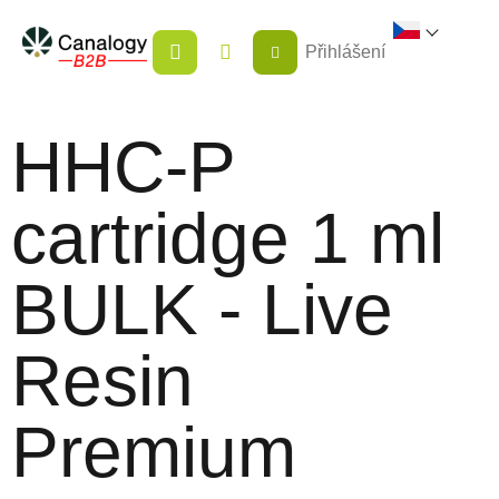
Přejít
NÁKUPNÍ
na
Přihlášení
KOŠÍK
obsah
HHC-P
cartridge 1 ml
BULK - Live
Resin
Premium