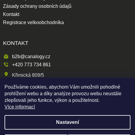
Zásady ochrany osobních údajů
Kontakt
Registrace velkoobchodníka
KONTAKT
b2b@canalogy.cz
+420 773 734 861
Křimická 809/5
318 00 Plzeň 3-Skvrňany
Používáme cookies, abychom Vám umožnili pohodlné
Česká republika
prohlížení webu a díky analýze provozu webu neustále
zlepšovali jeho funkce, výkon a použitelnost.
Více informací
Shoptet
|
mime digital
Nastavení
Copyright 2026
Canapuff Wholesale
. Všechna práva
vyhrazena.