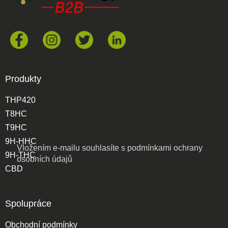
Produkty
THP420
T8HC
T9HC
9H-HHC
Vložením e-mailu souhlasíte s
podmínkami ochrany
9H-THC
osobních údajů
CBD
Spolupráce
Obchodní podmínky