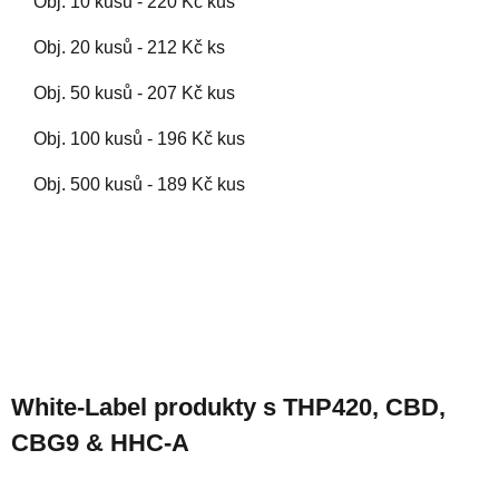
Obj. 10 kusů - 220 Kč kus
Obj. 20 kusů - 212 Kč ks
Obj. 50 kusů - 207 Kč kus
Obj. 100 kusů - 196 Kč kus
Obj. 500 kusů - 189 Kč kus
Z
á
White-Label produkty s THP420, CBD,
p
CBG9 & HHC-A
a
t