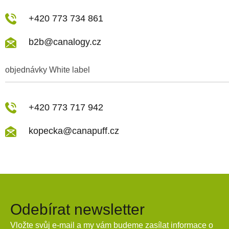
+420 773 734 861
b2b@canalogy.cz
objednávky White label
+420 773 717 942
kopecka@canapuff.cz
Odebírat newsletter
Vložte svůj e-mail a my vám budeme zasílat informace o