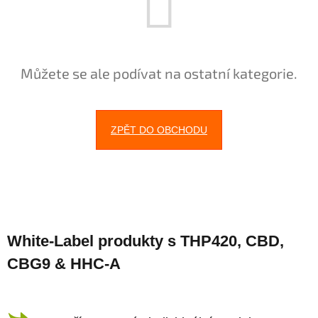
Můžete se ale podívat na ostatní kategorie.
ZPĚT DO OBCHODU
Z
á
White-Label produkty s THP420, CBD,
p
CBG9 & HHC-A
a
t
í