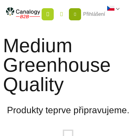
Přejít
NÁKUPNÍ
na
Přihlášení
KOŠÍK
obsah
Medium
Greenhouse
Quality
Produkty teprve připravujeme.