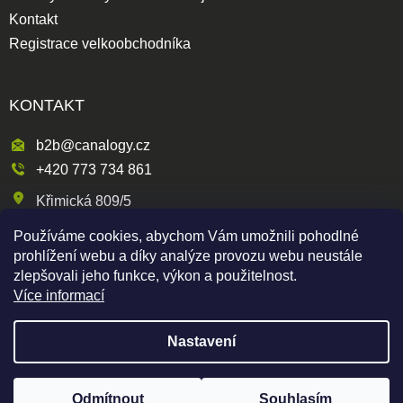
Kontakt
Registrace velkoobchodníka
KONTAKT
b2b@canalogy.cz
+420 773 734 861
Křimická 809/5
318 00 Plzeň 3-Skvrňany
Používáme cookies, abychom Vám umožnili pohodlné
Česká republika
prohlížení webu a díky analýze provozu webu neustále
zlepšovali jeho funkce, výkon a použitelnost.
Více informací
Shoptet
|
mime digital
Nastavení
Copyright 2026
Canapuff Wholesale
. Všechna práva
vyhrazena.
Odmítnout
Souhlasím