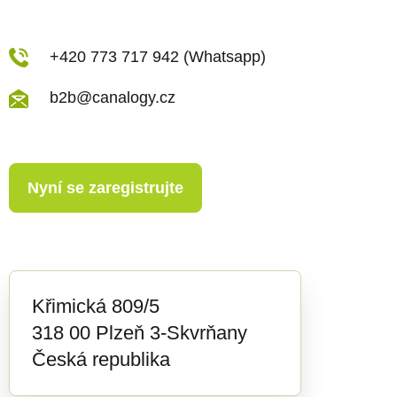
i
s
u
+420 773 717 942 (Whatsapp)
b2b@canalogy.cz
Nyní se zaregistrujte
Křimická 809/5
318 00 Plzeň 3-Skvrňany
Česká republika