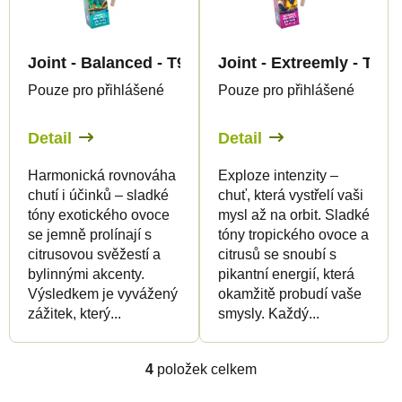
Joint - Balanced - T9HC 99% - Canapuff
Joint - Extreemly - T9H
Pouze pro přihlášené
Pouze pro přihlášené
Detail
Detail
Harmonická rovnováha
Exploze intenzity –
chutí i účinků – sladké
chuť, která vystřelí vaši
tóny exotického ovoce
mysl až na orbit. Sladké
se jemně prolínají s
tóny tropického ovoce a
citrusovou svěžestí a
citrusů se snoubí s
bylinnými akcenty.
pikantní energií, která
Výsledkem je vyvážený
okamžitě probudí vaše
zážitek, který...
smysly. Každý...
4
položek celkem
O