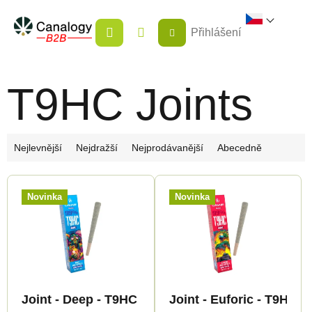
Přejít
NÁKUPNÍ
na
Přihlášení
KOŠÍK
obsah
T9HC Joints
Ř
Nejlevnější
Nejdražší
Nejprodávanější
Abecedně
a
V
z
Novinka
Novinka
ý
e
p
n
i
í
s
p
p
r
Joint - Deep - T9HC 99% - Canapuff
Joint - Euforic - T9HC 
r
o