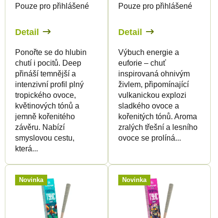
Pouze pro přihlášené
Pouze pro přihlášené
o
d
d
u
Detail
Detail
u
k
Ponořte se do hlubin
Výbuch energie a
k
t
chutí i pocitů. Deep
euforie – chuť
t
ů
přináší temnější a
inspirovaná ohnivým
ů
intenzivní profil plný
živlem, připomínající
tropického ovoce,
vulkanickou explozi
květinových tónů a
sladkého ovoce a
jemně kořenitého
kořenitých tónů. Aroma
závěru. Nabízí
zralých třešní a lesního
smyslovou cestu,
ovoce se prolíná...
která...
Novinka
Novinka