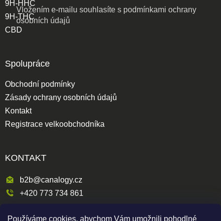
9H-HHC
Vložením e-mailu souhlasíte s
podmínkami ochrany
9H-THC
osobních údajů
CBD
Spolupráce
Obchodní podmínky
Zásady ochrany osobních údajů
Kontakt
Registrace velkoobchodníka
KONTAKT
b2b@canalogy.cz
+420 773 734 861
Křimická 809/5
Používáme cookies, abychom Vám umožnili pohodlné