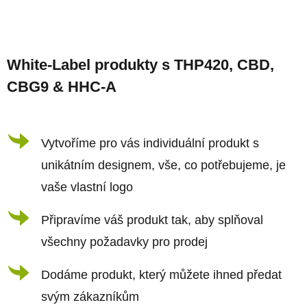
v
l
Z
á
á
d
White-Label produkty s THP420, CBD,
p
a
CBG9 & HHC-A
a
c
t
í
í
Vytvoříme pro vás individuální produkt s
p
r
unikátním designem, vše, co potřebujeme, je
v
vaše vlastní logo
k
Připravíme váš produkt tak, aby splňoval
y
všechny požadavky pro prodej
v
ý
Dodáme produkt, který můžete ihned předat
p
svým zákazníkům