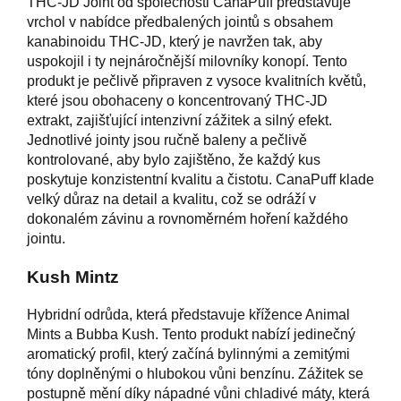
THC-JD Joint od společnosti CanaPuff představuje
vrchol v nabídce předbalených jointů s obsahem
kanabinoidu THC-JD, který je navržen tak, aby
uspokojil i ty nejnáročnější milovníky konopí. Tento
produkt je pečlivě připraven z vysoce kvalitních květů,
které jsou obohaceny o koncentrovaný THC-JD
extrakt, zajišťující intenzivní zážitek a silný efekt.
Jednotlivé jointy jsou ručně baleny a pečlivě
kontrolované, aby bylo zajištěno, že každý kus
poskytuje konzistentní kvalitu a čistotu. CanaPuff klade
velký důraz na detail a kvalitu, což se odráží v
dokonalém závinu a rovnoměrném hoření každého
jointu.
Kush Mintz
Hybridní odrůda, která představuje křížence Animal
Mints a Bubba Kush. Tento produkt nabízí jedinečný
aromatický profil, který začíná bylinnými a zemitými
tóny doplněnými o hlubokou vůni benzínu. Zážitek se
postupně mění díky nápadné vůni chladivé máty, která