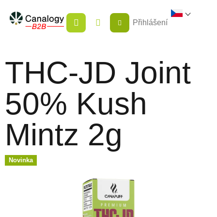
Přejít
NÁKUPNÍ
na
Přihlášení
KOŠÍK
obsah
THC-JD Joint
50% Kush
Mintz 2g
Novinka