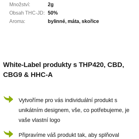
Množství
:
2g
Obsah THC-JD
:
50%
Aroma
:
bylinné, máta, skořice
Z
á
White-Label produkty s THP420, CBD,
p
CBG9 & HHC-A
a
t
í
Vytvoříme pro vás individuální produkt s
unikátním designem, vše, co potřebujeme, je
vaše vlastní logo
Připravíme váš produkt tak, aby splňoval