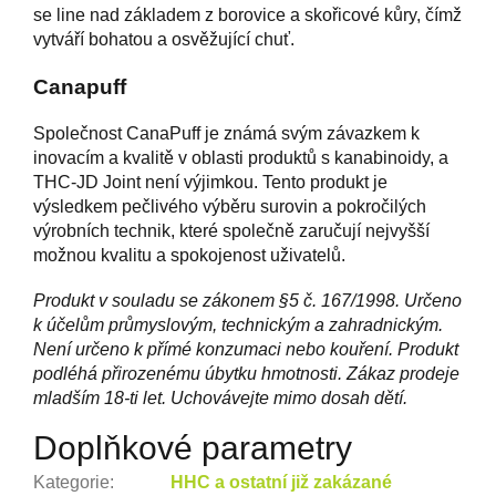
se line nad základem z borovice a skořicové kůry, čímž
vytváří bohatou a osvěžující chuť.
Canapuff
Společnost CanaPuff je známá svým závazkem k
inovacím a kvalitě v oblasti produktů s kanabinoidy, a
THC-JD Joint není výjimkou. Tento produkt je
výsledkem pečlivého výběru surovin a pokročilých
výrobních technik, které společně zaručují nejvyšší
možnou kvalitu a spokojenost uživatelů.
Produkt v souladu se zákonem §5 č. 167/1998. Určeno
k účelům průmyslovým, technickým a zahradnickým.
Není určeno k přímé konzumaci nebo kouření. Produkt
podléhá přirozenému úbytku hmotnosti. Zákaz prodeje
mladším 18-ti let. Uchovávejte mimo dosah dětí.
Doplňkové parametry
Kategorie
:
HHC a ostatní již zakázané