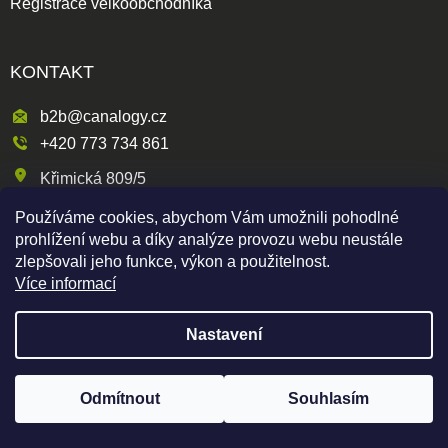
Registrace velkoobchodníka
KONTAKT
b2b@canalogy.cz
+420 773 734 861
Křimická 809/5
318 00 Plzeň 3-Skvrňany
Používáme cookies, abychom Vám umožnili pohodlné
Česká republika
prohlížení webu a díky analýze provozu webu neustále
zlepšovali jeho funkce, výkon a použitelnost.
Více informací
Shoptet
|
mime digital
Nastavení
Copyright 2026
Canapuff Wholesale
. Všechna práva
vyhrazena.
Odmítnout
Souhlasím
Pro zobrazení produktů je nutné být zaregistrovaný
Registrovat zde