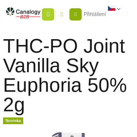
Přejít
NÁKUPNÍ
na
Přihlášení
KOŠÍK
obsah
THC-PO Joint
Vanilla Sky
Euphoria 50%
2g
Novinka