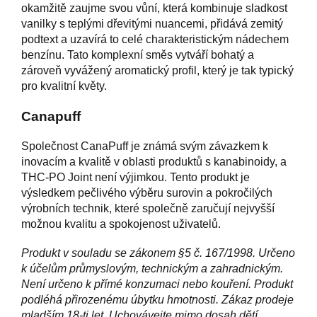
okamžitě zaujme svou vůní, která kombinuje sladkost
vanilky s teplými dřevitými nuancemi, přidává zemitý
podtext a uzavírá to celé charakteristickým nádechem
benzínu. Tato komplexní směs vytváří bohatý a
zároveň vyvážený aromatický profil, který je tak typický
pro kvalitní květy.
Canapuff
Společnost CanaPuff je známá svým závazkem k
inovacím a kvalitě v oblasti produktů s kanabinoidy, a
THC-PO Joint není výjimkou. Tento produkt je
výsledkem pečlivého výběru surovin a pokročilých
výrobních technik, které společně zaručují nejvyšší
možnou kvalitu a spokojenost uživatelů.
Produkt v souladu se zákonem §5 č. 167/1998. Určeno
k účelům průmyslovým, technickým a zahradnickým.
Není určeno k přímé konzumaci nebo kouření. Produkt
podléhá přirozenému úbytku hmotnosti. Zákaz prodeje
mladším 18-ti let. Uchovávejte mimo dosah dětí.