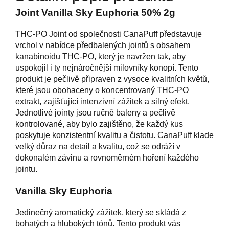
Joint Vanilla Sky Euphoria 50% 2g
THC-PO Joint od společnosti CanaPuff představuje
vrchol v nabídce předbalených jointů s obsahem
kanabinoidu THC-PO, který je navržen tak, aby
uspokojil i ty nejnáročnější milovníky konopí. Tento
produkt je pečlivě připraven z vysoce kvalitních květů,
které jsou obohaceny o koncentrovaný THC-PO
extrakt, zajišťující intenzivní zážitek a silný efekt.
Jednotlivé jointy jsou ručně baleny a pečlivě
kontrolované, aby bylo zajištěno, že každý kus
poskytuje konzistentní kvalitu a čistotu. CanaPuff klade
velký důraz na detail a kvalitu, což se odráží v
dokonalém závinu a rovnoměrném hoření každého
jointu.
Vanilla Sky Euphoria
Jedinečný aromatický zážitek, který se skládá z
bohatých a hlubokých tónů. Tento produkt vás