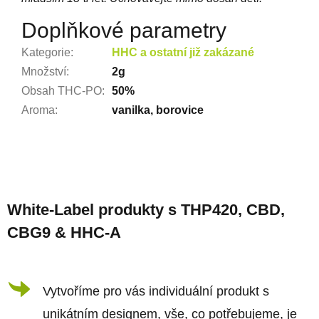
Doplňkové parametry
Kategorie
:
HHC a ostatní již zakázané
Množství
:
2g
Obsah THC-PO
:
50%
Aroma
:
vanilka, borovice
Z
á
White-Label produkty s THP420, CBD,
p
CBG9 & HHC-A
a
t
í
Vytvoříme pro vás individuální produkt s
unikátním designem, vše, co potřebujeme, je