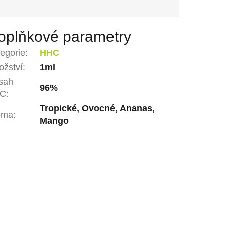
oplňkové parametry
egorie
:
HHC
žství
:
1ml
sah
96%
C
:
Tropické, Ovocné, Ananas,
oma
:
Mango