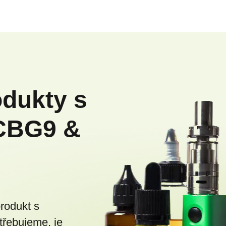
odukty s
CBG9 &
produkt s
třebujeme, je