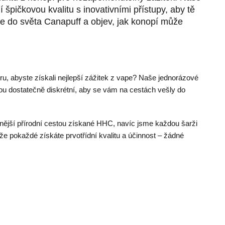
 špičkovou kvalitu s inovativními přístupy, aby tě
se do světa Canapuff a objev, jak konopí může
ru, abyste získali nejlepší zážitek z vape? Naše jednorázové
u dostatečně diskrétní, aby se vám na cestách vešly do
ější přírodní cestou získané HHC, navíc jsme každou šarži
i, že pokaždé získáte prvotřídní kvalitu a účinnost – žádné