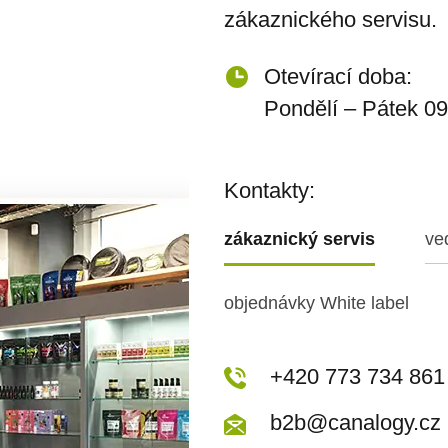
zákaznického servisu.
Otevírací doba:
Pondělí – Pátek 09
Kontakty:
zákaznický servis
ve
objednávky White label
+420 773 717 942
+420 773 734 861
kopecka@canapuf
b2b@canalogy.cz