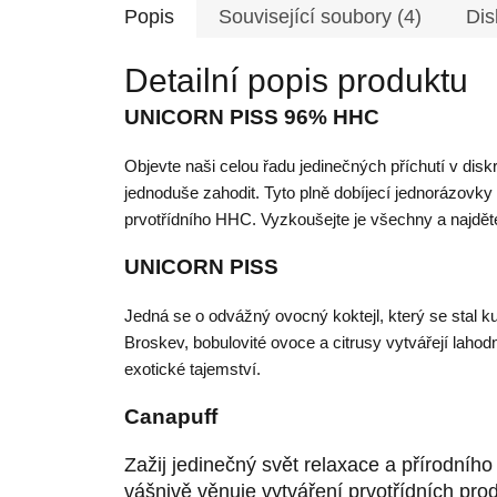
Popis
Související soubory (4)
Dis
Detailní popis produktu
UNICORN PISS 96% HHC
Objevte naši celou řadu jedinečných příchutí v di
jednoduše zahodit. Tyto plně dobíjecí jednorázovky 
prvotřídního HHC. Vyzkoušejte je všechny a najděte
UNICORN PISS
Jedná se o odvážný ovocný koktejl, který se stal 
Broskev, bobulovité ovoce a citrusy vytvářejí laho
exotické tajemství.
Canapuff
Zažij jedinečný svět relaxace a přírodníh
vášnivě věnuje vytváření prvotřídních pr