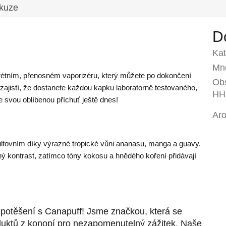
kuze
D
Kat
Mno
skrétním, přenosném vaporizéru, který můžete po dokončení
Ob
zajistí, že dostanete každou kapku laboratorně testovaného, ​​
HH
 svou oblíbenou příchuť ještě dnes!
Ar
kultovním díky výrazné tropické vůni ananasu, manga a guavy.
dný kontrast, zatímco tóny kokosu a hnědého koření přidávají
o potěšení s Canapuff! Jsme značkou, která se
oduktů z konopí pro nezapomenutelný zážitek. Naše