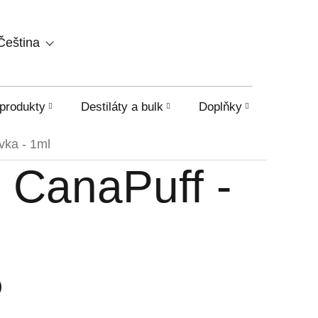
NÁKUPNÍ
Čeština
KOŠÍK
produkty
Destiláty a bulk
Doplňky
HHC a o
ka - 1ml
CanaPuff -
)