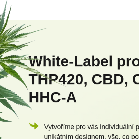
Z
á
p
White-Label pr
a
THP420, CBD, 
t
HHC-A
í
Vytvoříme pro vás individuální 
unikátním designem, vše, co po