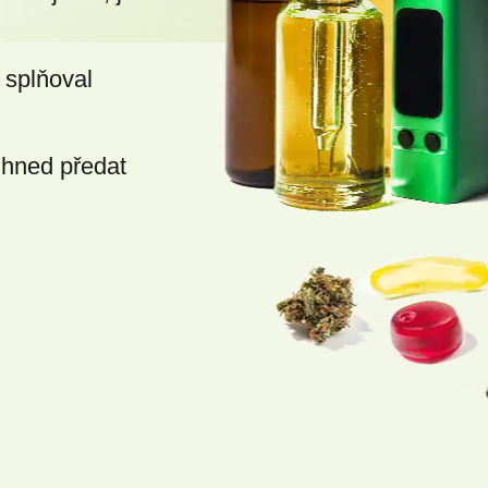
 splňoval
ihned předat