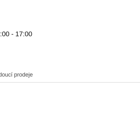
:00 - 17:00
doucí prodeje
f.cz