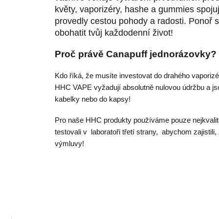
květy, vaporizéry, hashe a gummies spojují
provedly cestou pohody a radosti. Ponoř 
obohatit tvůj každodenní život!
Proč právě Canapuff jednorázovky?
Kdo říká, že musíte investovat do drahého vaporizé
HHC VAPE vyžadují absolutně nulovou údržbu a jso
kabelky nebo do kapsy!
Pro naše HHC produkty používáme pouze nejkvalitn
testovali v laboratoři třetí strany, abychom zajistil
výmluvy!