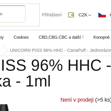
Přihlášení
CZK
py
Cookies
CBD,CBG,CBC a další
Konopné 
UNICORN PISS 96% HHC - CanaPuff - Jednorázov
SS 96% HHC - 
a - 1ml
Není v prodeji
(>5 ks