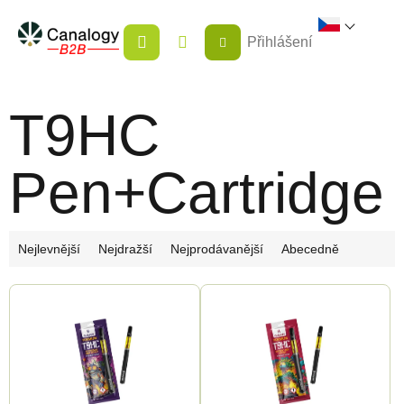
Přejít
NÁKUPNÍ
na
Přihlášení
KOŠÍK
obsah
T9HC
Pen+Cartridge
Ř
Nejlevnější
Nejdražší
Nejprodávanější
Abecedně
a
V
z
ý
e
p
n
i
í