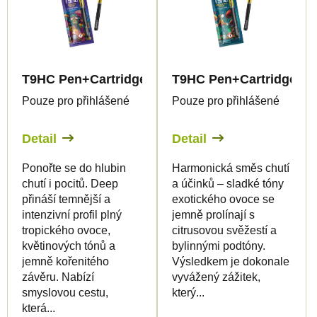
T9HC Pen+Cartridge Deep 99%
T9HC Pen+Cartridge Ba
Pouze pro přihlášené
Pouze pro přihlášené
Detail
Detail
Ponořte se do hlubin
Harmonická směs chutí
chutí i pocitů. Deep
a účinků – sladké tóny
přináší temnější a
exotického ovoce se
intenzivní profil plný
jemně prolínají s
tropického ovoce,
citrusovou svěžestí a
květinových tónů a
bylinnými podtóny.
jemně kořenitého
Výsledkem je dokonale
závěru. Nabízí
vyvážený zážitek,
smyslovou cestu,
který...
která...