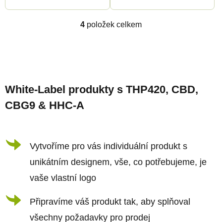
4
položek celkem
O
v
l
Z
á
á
d
White-Label produkty s THP420, CBD,
p
a
CBG9 & HHC-A
a
c
t
í
í
Vytvoříme pro vás individuální produkt s
p
r
unikátním designem, vše, co potřebujeme, je
v
vaše vlastní logo
k
Připravíme váš produkt tak, aby splňoval
y
všechny požadavky pro prodej