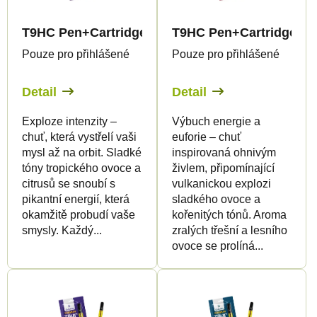
s
p
p
r
T9HC Pen+Cartridge Extreemly 99%
T9HC Pen+Cartridge Eu
r
o
Pouze pro přihlášené
Pouze pro přihlášené
o
d
d
u
Detail
Detail
u
k
Exploze intenzity –
Výbuch energie a
k
t
chuť, která vystřelí vaši
euforie – chuť
t
ů
mysl až na orbit. Sladké
inspirovaná ohnivým
ů
tóny tropického ovoce a
živlem, připomínající
citrusů se snoubí s
vulkanickou explozi
pikantní energií, která
sladkého ovoce a
okamžitě probudí vaše
kořenitých tónů. Aroma
smysly. Každý...
zralých třešní a lesního
ovoce se prolíná...