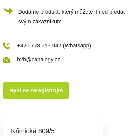
v
ý
Dodáme produkt, který můžete ihned předat
p
svým zákazníkům
i
s
u
+420 773 717 942 (Whatsapp)
b2b@canalogy.cz
Nyní se zaregistrujte
Křimická 809/5