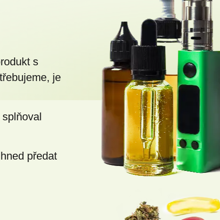
v
ý
p
i
s
produkt s
u
třebujeme, je
 splňoval
ihned předat