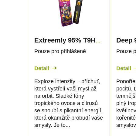
e
p
n
i
í
s
Extreemly 95% T9HC – Vape – 1ml - Canapuff
p
p
Pouze pro přihlášené
Pouze p
r
r
Detail
Detail
o
o
Exploze intenzity – příchuť,
Ponořte 
která vystřelí vaši mysl až
pocitů. 
d
d
na orbit. Sladké tóny
temnější
tropického ovoce a citrusů
plný tr
u
u
se snoubí s pikantní energií,
květino
která okamžitě probudí vaše
kořenité
k
k
smysly. Je to...
smyslovo