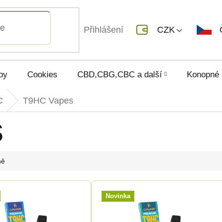
Přihlášení
CZK
py
Cookies
CBD,CBG,CBC a další
Konopné 
C
T9HC Vapes
s
ně
Novinka