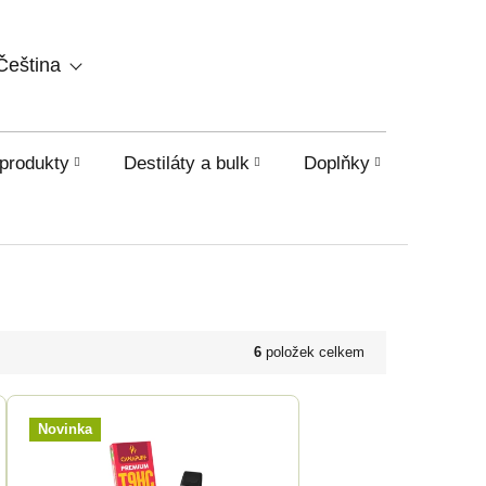
NÁKUPNÍ
Čeština
KOŠÍK
produkty
Destiláty a bulk
Doplňky
HHC a o
6
položek celkem
Novinka