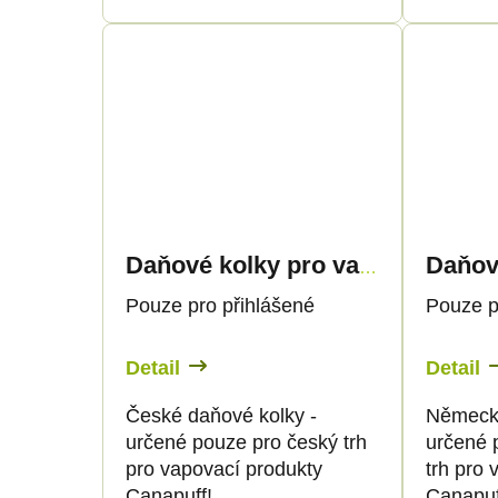
t
t
ů
ů
Daňové kolky pro vapovací produkty 1ml - pouze pro CZ zákazníky
Pouze pro přihlášené
Pouze p
Detail
Detail
České daňové kolky -
Německé
určené pouze pro český trh
určené 
pro vapovací produkty
trh pro 
Canapuff!
Canapuf