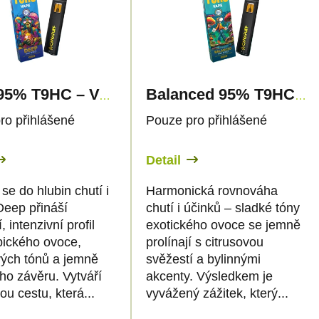
Deep 95% T9HC – Vape – 1ml - Canapuff
Balanced 95% T9HC – Vape – 1ml - Canapuff
ro přihlášené
Pouze pro přihlášené
Detail
se do hlubin chutí i
Harmonická rovnováha
Deep přináší
chutí i účinků – sladké tóny
, intenzivní profil
exotického ovoce se jemně
opického ovoce,
prolínají s citrusovou
vých tónů a jemně
svěžestí a bylinnými
ho závěru. Vytváří
akcenty. Výsledkem je
u cestu, která...
vyvážený zážitek, který...