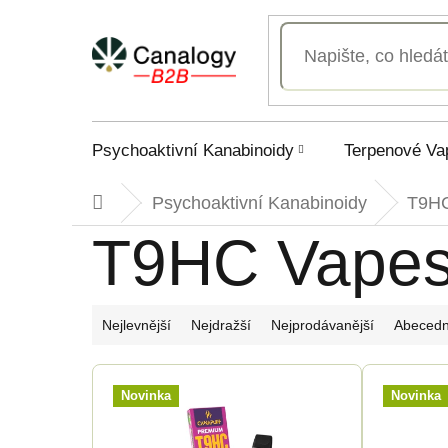
Přejít
na
obsah
Psychoaktivní Kanabinoidy
Terpenové Va
Psychoaktivní Kanabinoidy
T9H
Domů
T9HC Vape
Ř
Nejlevnější
Nejdražší
Nejprodávanější
Abeced
a
V
Novinka
Novinka
z
ý