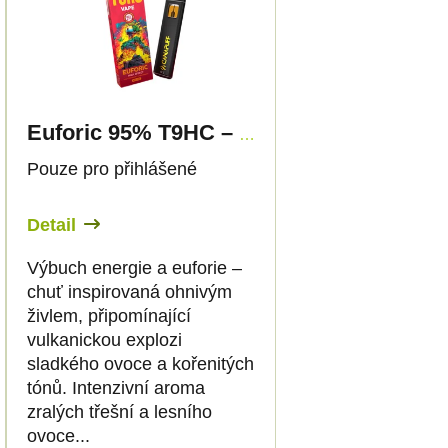
Euforic 95% T9HC – Vape – 1ml - Canapuff
Pouze pro přihlášené
Detail
Výbuch energie a euforie –
chuť inspirovaná ohnivým
živlem, připomínající
vulkanickou explozi
sladkého ovoce a kořenitých
tónů. Intenzivní aroma
zralých třešní a lesního
ovoce...