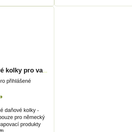
Daňové kolky pro vapovací produkty 1ml - pouze pro DE!
ro přihlášené
 daňové kolky -
pouze pro německý
vapovací produkty
f!