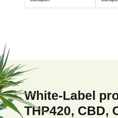
Z
á
p
White-Label pr
a
THP420, CBD, 
t